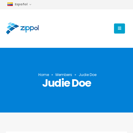
Español
Home
»
Members
»
Judie Doe
Judie Doe