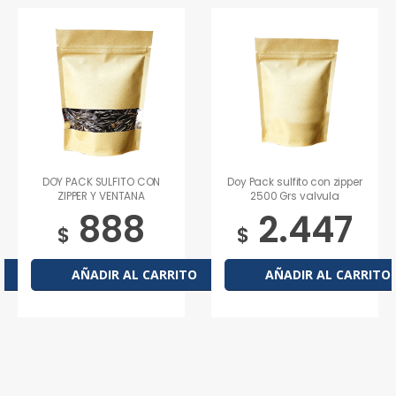
LFITO CON
Doy Pack sulfito con zipper
DOY PACK CON
VENTANA
2500 Grs valvula
METALIZADA GRA
Grs 125 Grs
Grs.con va
88
2.447
1.0
vula
$
$
R AL CARRITO
AÑADIR AL CARRITO
AÑADIR